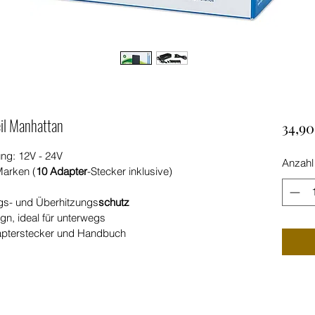
il Manhattan
34,90
g: 12V - 24V
Anzahl
Marken (
10 Adapter
-Stecker inklusive)
gs- und Überhitzungs
schutz
n, ideal für unterwegs
dapterstecker und Handbuch