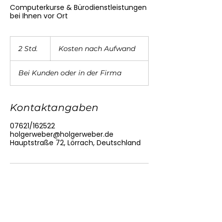
Computerkurse & Bürodienstleistungen
bei Ihnen vor Ort
Kosten
nach
2 Std.
2
Kosten nach Aufwand
Aufwand
S
t
Bei Kunden oder in der Firma
d
.
Kontaktangaben
07621/162522
holgerweber@holgerweber.de
Hauptstraße 72, Lörrach, Deutschland