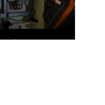
ÖFFNUNGSZEITEN
Besuchen Sie uns
Mo. - Fr.: 8:00 - 17:00 Uhr
Sa.: Nach Absprache / Termin
So.: Geschlossen
Impressum
Datenschutz
Kontakt